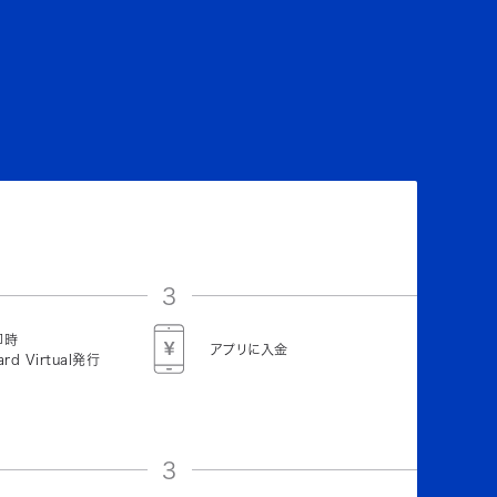
3
即時
アプリに入金
ard Virtual発行
3