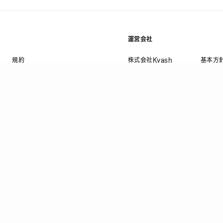
運営会社
規約
株式会社Kyash
基本方
利用規約等
会社概要
プライ
資金決済法に基づく表示
採用情報
情報セ
ニュース
反社会
コラム
顧客保
法人お問い合わせ
当社の