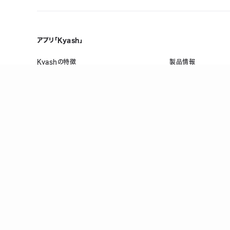
アプリ「Kyash」
Kyashの特徴
製品情報
誰でも、無料で、はじめられる
メンテナンス情報
Visaだから、いつものお店で使える
ヘルプ
複数人で共有できる口座を作れる
お金の管理をスマホひとつで
万が一のときも手元でロック/上限設定
登録