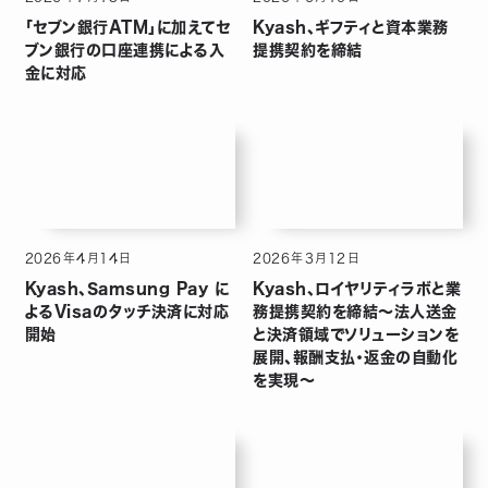
「セブン銀行ATM」に加えてセ
Kyash、ギフティと資本業務
ブン銀行の口座連携による入
提携契約を締結
金に対応
2026
年
4
月
14
日
2026
年
3
月
12
日
Kyash、Samsung Pay に
Kyash、ロイヤリティラボと業
よるVisaのタッチ決済に対応
務提携契約を締結〜法人送金
開始
と決済領域でソリューションを
展開、報酬支払・返金の自動化
を実現〜