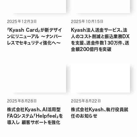
2025
年
12
月
3
日
2025
年
10
月
15
日
「Kyash Card」が新デザイ
Kyash法人送金サービス、法
ンにリニューアル 〜ナンバー
人のコスト削減と振込業務DX
レスでセキュリティ強化へ〜
を支援、送金件数130万件、送
金額200億円を突破
2025
年
8
月
28
日
2025
年
8
月
22
日
株式会社Kyash、AI活用型
株式会社Kyash、執行役員就
FAQシステム「Helpfeel」を
任のお知らせ
導入し 顧客サポートを強化