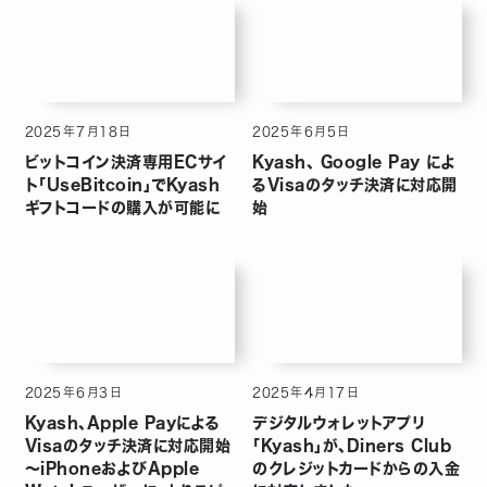
2025
年
7
月
18
日
2025
年
6
月
5
日
ビットコイン決済専用ECサイ
Kyash、 Google Pay によ
ト「UseBitcoin」でKyash
るVisaのタッチ決済に対応開
ギフトコードの購入が可能に
始
2025
年
6
月
3
日
2025
年
4
月
17
日
Kyash、Apple Payによる
デジタルウォレットアプリ
Visaのタッチ決済に対応開始
「Kyash」が、Diners Club
～iPhoneおよびApple
のクレジットカードからの入金