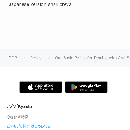
Japanese version shall prevail.
TOP
Policy
Our Basic Policy for Dealing with Anti-S
アプリ「Kyash」
Kyashの特徴
誰でも、無料で、はじめられる