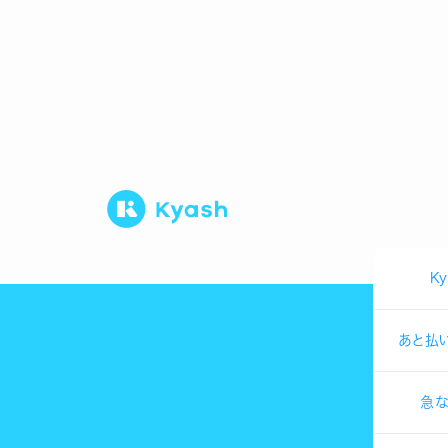
K
あと払
急な