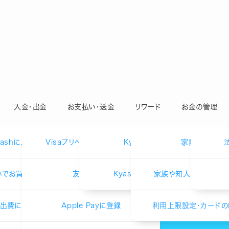
入金・出金
お支払い・送金
リワード
お金の管理
yashに入金（チャージ）
Visaプリペイドカードを発行
Kyashリワード
家計簿機能
いでお買い物「イマすぐ入金」
友達に送金
Kyashポイントパーク
家族や知人と共有でき
出費に「スポットマネー」
Apple Payに登録
利用上限設定・カードの