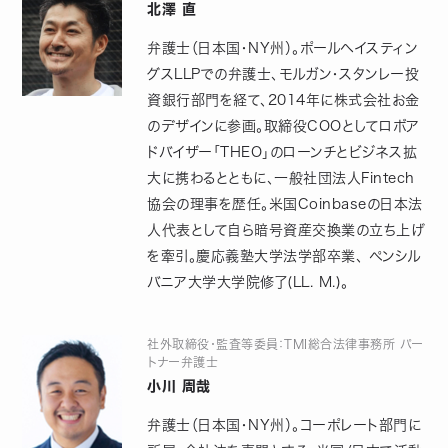
北澤 直
弁護士（日本国・NY州）。ポールヘイスティン
グスLLPでの弁護士、モルガン・スタンレー投
資銀行部門を経て、2014年に株式会社お金
のデザインに参画。取締役COOとしてロボア
ドバイザー「THEO」のローンチとビジネス拡
大に携わるとともに、一般社団法人Fintech
協会の理事を歴任。米国Coinbaseの日本法
人代表として自ら暗号資産交換業の立ち上げ
を牽引。慶応義塾大学法学部卒業、 ペンシル
バニア大学大学院修了(LL. M.)。
社外取締役・監査等委員：TMI総合法律事務所 パー
トナー弁護士
小川 周哉
弁護士（日本国・NY州）。コーポレート部門に