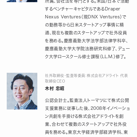
所属、会社法を専門とする。米国/日本で活動
するベンチャーキャピタルであるDraper
Nexus Ventures（現DNX Ventures）で
の勤務等から日米スタートアップ事情に精
通、現在も複数のスタートアップで社外役員
を務める。慶應義塾大学法学部法律学科卒、
慶應義塾大学大学院法務研究科修了、デュー
ク大学ロースクール修士課程（LL.M.）修了。
社外取締役・監査等委員：株式会社アドライト 代表
取締役CEO
木村 忠昭
公認会計士。監査法人トーマツにて株式公開
支援業務に従事した後、2008年イノベーショ
ン共創を手掛ける株式会社アドライトを創
業、合わせて複数のスタートアップで社外役
員を務める。東京大学経済学部経済学科、東