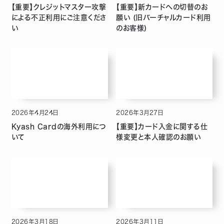
【重要】クレジットマスター攻撃
【重要】新カードへの切替のお
による不正利用にご注意くださ
願い (旧バーチャルカード利用
い
のお客様)
2026
年
4
月
24
日
2026
年
3
月
27
日
Kyash Cardの海外利用につ
【重要】カード入金に関する仕
いて
様変更と本人確認のお願い
2026
年
3
月
18
日
2026
年
3
月
11
日