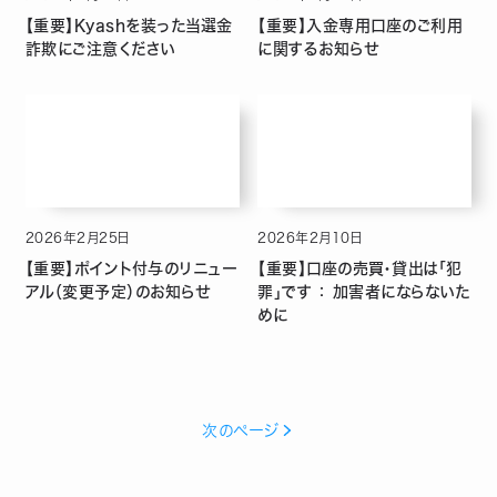
【重要】Kyashを装った当選金
【重要】入金専用口座のご利用
詐欺にご注意ください
に関するお知らせ
2026
年
2
月
25
日
2026
年
2
月
10
日
【重要】ポイント付与のリニュー
【重要】口座の売買・貸出は「犯
アル（変更予定）のお知らせ
罪」です ： 加害者にならないた
めに
次のページ