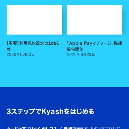
【重要】利用規約改定のお知ら
「Apple Payでチャージ」機能
せ
提供開始
2026
年
6
月
30
日
2026
年
6
月
23
日
3ステップでKyashをはじめる
カードはアプリから申し込み / 発行できます。
まずはアプリをダ