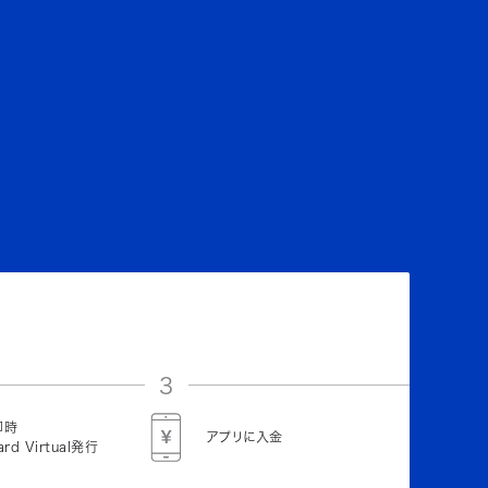
3
即時
アプリに入金
ard Virtual発行