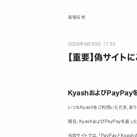
お知らせ
2026
年
6
月
30
日
17:30
【重要】偽サイト
KyashおよびPayP
いつもKyashをご利用いただき、あ
現在、KyashおよびPayPayを装
当該サイトでは、「PayPayとKyas