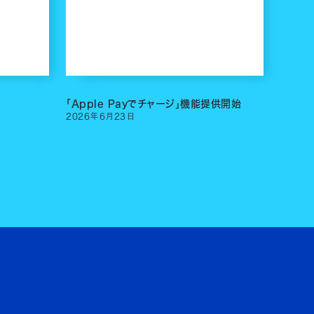
「Apple Payでチャージ」機能提供開始
2026
年
6
月
23
日