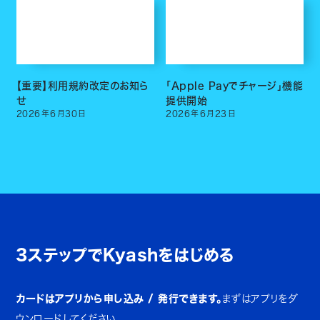
【重要】利用規約改定のお知ら
「Apple Payでチャージ」機能
せ
提供開始
2026
年
6
月
30
日
2026
年
6
月
23
日
3ステップでKyashをはじめる
カードはアプリから申し込み / 発行できます。
まずはアプリをダ
ウンロードしてください。