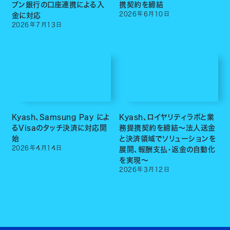
ブン銀行の口座連携による入
携契約を締結
2026
年
6
月
10
日
金に対応
2026
年
7
月
13
日
Kyash、Samsung Pay によ
Kyash、ロイヤリティラボと業
るVisaのタッチ決済に対応開
務提携契約を締結〜法人送金
始
と決済領域でソリューションを
2026
年
4
月
14
日
展開、報酬支払・返金の自動化
を実現〜
2026
年
3
月
12
日