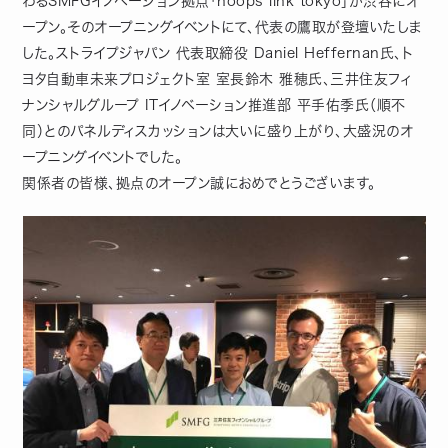
わるSMFGイノベーション拠点「hoops link tokyo」が渋谷にオ
ープン。そのオープニングイベントにて、代表の鷹取が登壇いたしま
した。ストライプジャパン 代表取締役 Daniel Heffernan氏、ト
ヨタ自動車未来プロジェクト室 室長鈴木 雅穂氏、三井住友フィ
ナンシャルグループ ITイノベーション推進部 平手佑季氏（順不
同）とのパネルディスカッションは大いに盛り上がり、大盛況のオ
ープニングイベントでした。
関係者の皆様、拠点のオープン誠におめでとうございます。