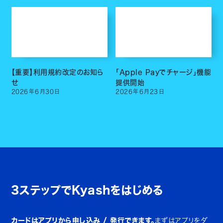
【重要】利用規約改定のお知ら
「Apple Payでチャージ」機能
せ
提供開始
2026
年
6
月
30
日
2026
年
6
月
23
日
3ステップでKyashをはじめる
カードはアプリから申し込み / 発行できます。
まずはアプリをダ