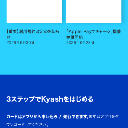
【重要】利用規約改定のお知ら
「Apple Payでチャージ」機能
せ
提供開始
2026
年
6
月
30
日
2026
年
6
月
23
日
3ステップでKyashをはじめる
カードはアプリから申し込み / 発行できます。
まずはアプリをダ
ウンロードしてください。