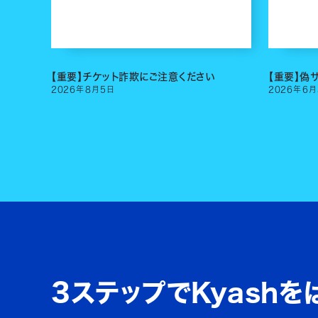
【重要】チケット詐欺にご注意ください
【重要】偽
2026
年
8
月
5
日
2026
年
6
月
3ステップでKyashを