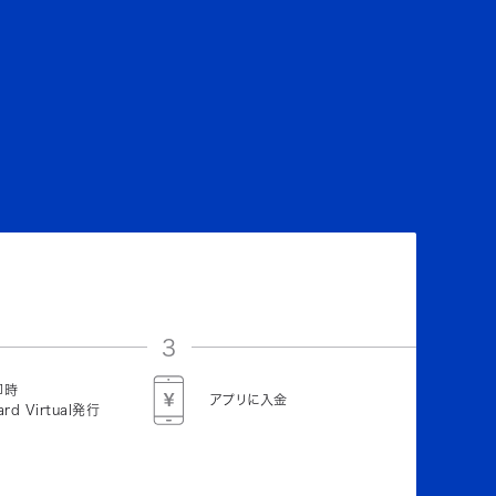
3
即時
アプリに入金
ard Virtual発行