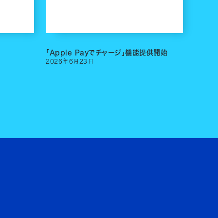
「Apple Payでチャージ」機能提供開始
2026
年
6
月
23
日