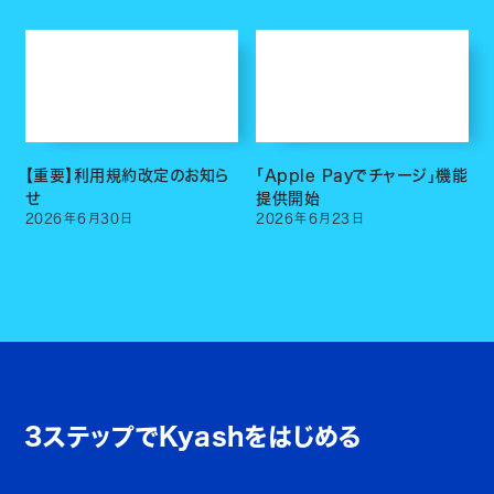
【重要】利用規約改定のお知ら
「Apple Payでチャージ」機能
せ
提供開始
2026
年
6
月
30
日
2026
年
6
月
23
日
3ステップでKyashをはじめる