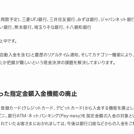
4再開予定)、三菱UFJ銀行、三井住友銀行、みずほ銀行、ジャパンネット銀行
らい銀行、熊本銀行、埼玉りそな銀行、十八親和銀行
止中です。
自動入金を含む)と履歴のリアルタイム通知、そしてカテゴリー機能により
たか把握が難しいという現金決済の課題を解決してまいります。
使った指定金額入金機能の廃止
額を登録カード(クレジットカード、デビットカード)から入金する機能を廃止
ニ、銀行ATM・ネットバンキング(Pay-easy)を指定金額の入金の対象
れていたお客さまにおかれましては、今後は銀行口座などからの入金をご