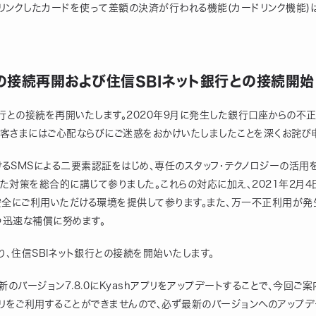
リンクしたカードを使って差額の決済が行われる機能(カードリンク機能)
との接続再開および住信SBIネット銀行との接続開始
ょ銀行との接続を再開いたします。2020年9月に発生した銀行口座からの不
客さまにはご心配ならびにご迷惑をおかけいたしましたことを深くお詫び
おけるSMSによる二要素認証をはじめ、専任のスタッフ・テクノロジーの活用
た対策を総合的に講じて参りました。これらの対応に加え、2021年2月
安全にご利用いただける環境を提供して参ります。また、万一不正利用が
つ迅速な補償に努めます。
より、住信SBIネット銀行との接続を開始いたします。
新のバージョン7.8.0にKyashアプリをアップデートすることで、今回ご
プリをご利用することができませんので、必ず最新のバージョンへのアップ