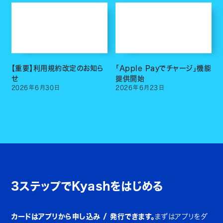
【重要】利用規約改定のお知ら
「Apple Payでチャージ」機能
せ
提供開始
2026
年
6
月
30
日
2026
年
6
月
23
日
3ステップでKyashをはじめる
カードはアプリから申し込み / 発行できます。
まずはアプリをダ