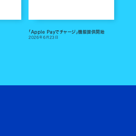
「Apple Payでチャージ」機能提供開始
2026
年
6
月
23
日