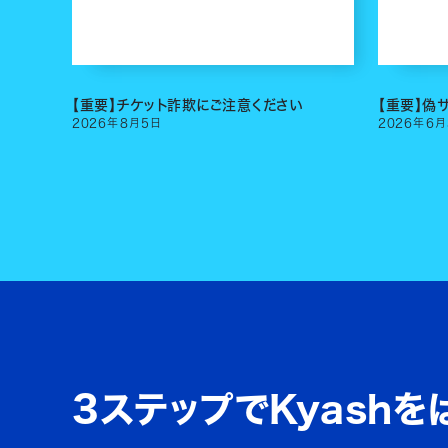
【重要】チケット詐欺にご注意ください
【重要】偽
2026
年
8
月
5
日
2026
年
6
月
3ステップでKyashを