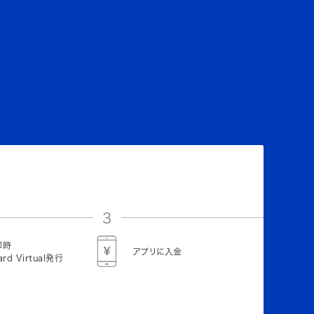
3
即時
アプリに入金
ard Virtual発行