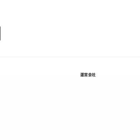
運営会社
規約
株式会社Kyash
基本方
利用規約等
会社概要
プライ
資金決済法に基づく表示
採用情報
情報セ
ニュース
反社会
コラム
顧客保