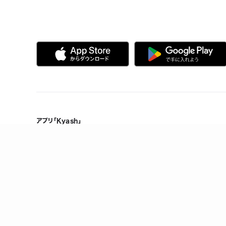
アプリ「Kyash」
Kyashの特徴
製品情報
誰でも、無料で、はじめられる
メンテナンス情報
Visaだから、いつものお店で使える
ヘルプ
複数人で共有できる口座を作れる
お金の管理をスマホひとつで