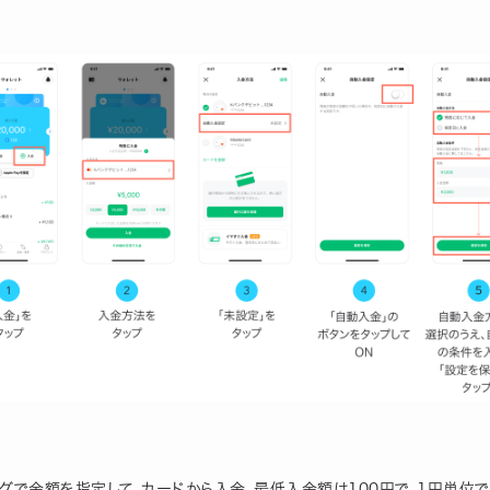
ングで金額を指定して、カードから入金。最低入金額は100円で、1円単位で