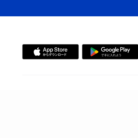
アプリ「Kyash」
Kyashの特徴
製品情報
誰でも、無料で、はじめられる
メンテナンス情報
Visaだから、いつものお店で使える
ヘルプ