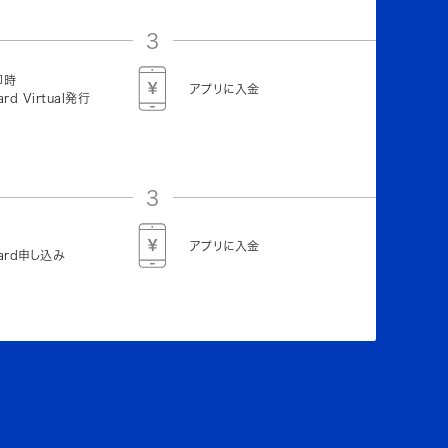
3
即時
アプリに入金
ard Virtual発行
3
アプリに入金
Card申し込み