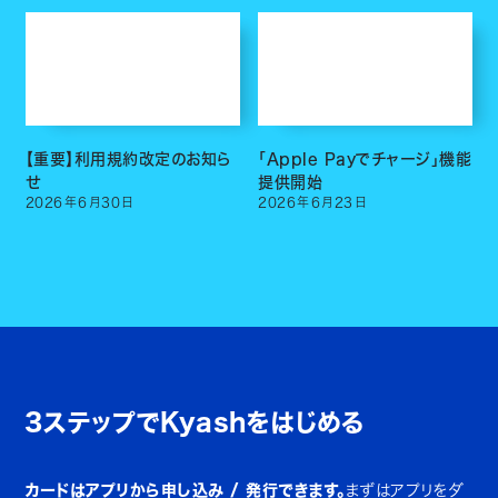
【重要】利用規約改定のお知ら
「Apple Payでチャージ」機能
せ
提供開始
2026
年
6
月
30
日
2026
年
6
月
23
日
3ステップでKyashをはじめる
カードはアプリから申し込み / 発行できます。
まずはアプリをダ