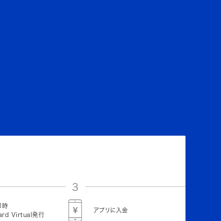
3
即時
アプリに入金
ard Virtual発行