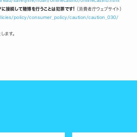
reau/safetylife/hoan/onlinecasino/onlinecasino.html
ノに接続して賭博を行うことは犯罪です!
（消費者庁ウェブサイト）
licies/policy/consumer_policy/caution/caution_030/
たします。