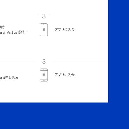
3
即時
アプリに入金
ard Virtual発行
3
アプリに入金
Card申し込み