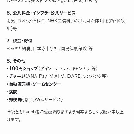
じゃらんnet、楽天トラベル、Agoda、HIS、JTB 等
6. 公共料金・インフラ・公共サービス
電気・ガス・水道料金、NHK受信料、宝くじ、自治体（市役所・区役
所）等
7. 税金・寄付
ふるさと納税、日本赤十字社、国民健康保険 等
8. その他
・100円ショップ
（ダイソー、セリア、キャンドゥ 等）
・チャージ
（ANA Pay、MIXI M、IDARE、ワンバンク等）
・自動販売機・ゲームセンター
・病院
・郵便局
（窓口、Webサービス）
今後ともKyashをご愛顧賜りますよう何卒よろしくお願い申し上
げます。