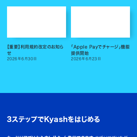
【重要】利用規約改定のお知ら
「Apple Payでチャージ」機能
せ
提供開始
2026
年
6
月
30
日
2026
年
6
月
23
日
3ステップでKyashをはじめる