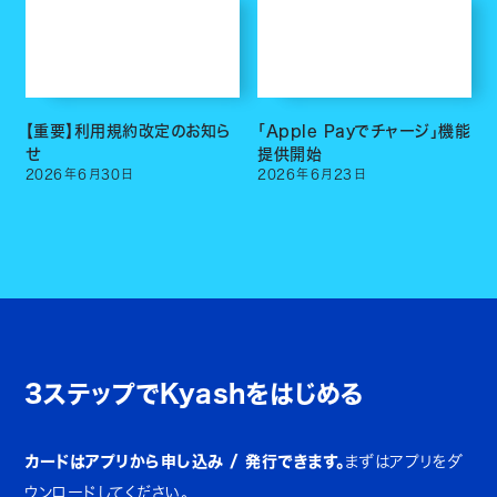
【重要】利用規約改定のお知ら
「Apple Payでチャージ」機能
せ
提供開始
2026
年
6
月
30
日
2026
年
6
月
23
日
3ステップでKyashをはじめる
カードはアプリから申し込み / 発行できます。
まずはアプリをダ
ウンロードしてください。