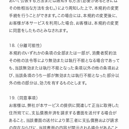
おいて公表する方法または通知する方法（必要があるときには
その他相当な方法を含む。）により周知した上で、本規約の変更
手続を行うことができます。この場合には、本規約の変更後に、
お客様が本サービスを利用した場合、お客様は、本規約の変更
に同意をしたものとみなされます。
18. （分離可能性）
本規約のいずれかの条項の全部または一部が、消費者契約法
その他の法令等により無効または執行不能となる場合であって
も、当該無効または執行不能となった条項以外の他の条項およ
び、当該条項のうち一部が無効または執行不能となった部分以
外の他の部分は、効力を有するものとします。
19. （同意事項）
お客様は、弊社が本サービスの提供に関連して正当に取得した
住所宛てに、支払債務弁済を請求する書面を送付する場合が
あること、当該書面の送付により第三者に支払債務および請求
の存在ならびに、当該書面の内容が開示される場合があること