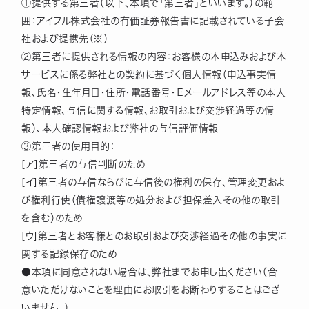
①提供する第三者（以下、本項で「第三者」といいます。）の範
囲：アイフル株式会社の有価証券報告書に記載されている子会
社および提携先（※）
②第三者に提供される情報の内容：お客様の本申込みおよび本
サービスに係る弊社との契約に基づく個人情報（申込事実情
報、氏名・生年月日・住所・電話番号・Ｅメールアドレス等の本人
特定情報、与信に関する情報、お取引および交渉経過等の情
報）、本人確認情報および弊社の与信評価情報
③第三者の使用目的：
[ア]第三者の与信判断のため
[イ]第三者の与信ならびに与信後の権利の保存、管理変更およ
び権利行使（債権譲渡等の処分および担保差入その他の取引
を含む）のため
[ウ]第三者とお客様とのお取引および交渉経過その他の事実に
関する記録保存のため
●本項に同意されない場合は、弊社までお申し出ください（合
意いただけないことを理由にお取引をお断わりすることはござ
いません。）。