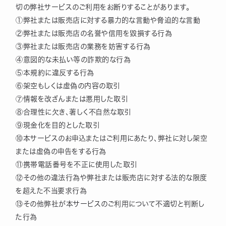
切の弊社サービスのご利用をお断りすることがあります。
①弊社または販売店に対する暴力的な言動や脅迫的な言動
②弊社または販売店の名誉や信用を毀損する行為
③弊社または販売店の業務を妨害する行為
④意図的な未払い等の詐欺的な行為
⑤本規約に違反する行為
⑥架空もしくは虚偽の内容の取引
⑦情報を改ざんまたは悪用した取引
⑧合理性に欠き、著しく不自然な取引
⑨現金化を目的とした取引
⑩本サービスのお申込またはご利用にあたり、弊社に対し架空
または虚偽の申告をする行為
⑪携帯電話番号を不正に使用した取引
⑫その他の違法行為や弊社または販売店に対する法的な限度
を超えた不当要求行為
⑬その他弊社が本サービスのご利用について不適切と判断し
た行為