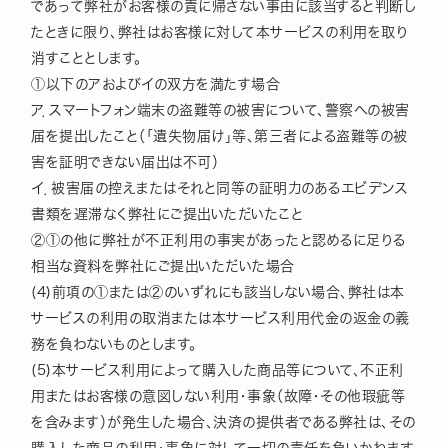
であって弊社がお客様の責に帰さない事由に該当すると判断し
たときに限り、弊社はお客様に対して本サービスの利用を取り
消すこととします。
①以下のアおよびイの双方を満たす場合
ア．スマートフォン端末の盗難等の被害について、警察への被害
届を提出したこと（「遺失物届け」等、第三者による盗難等の被
害を証明できない届出は不可）
イ．被害届の控えまたはそれと同等の証明力のあるエビデンス
書類を遅滞なく弊社にご提出いただいたこと
②①の他に弊社が不正利用の事実があったと認めるに足りる
相当な資料を弊社にご提出いただいた場合
(4)前項の①または②のいずれにも該当しない場合、弊社は本
サービスの利用の取消または本サービス利用代金の返金の義
務を負わないものとします。
(5)本サービス利用によって購入した商品等について、不正利
用またはお客様の意図しない利用・事象（故障・その他瑕疵等
を含みます）が発生した場合、決済の提供者である弊社は、その