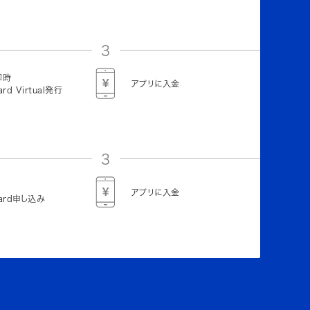
3
即時
アプリに入金
ard Virtual発行
3
アプリに入金
Card申し込み