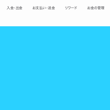
入金・出金
お支払い・送金
リワード
お金の管理