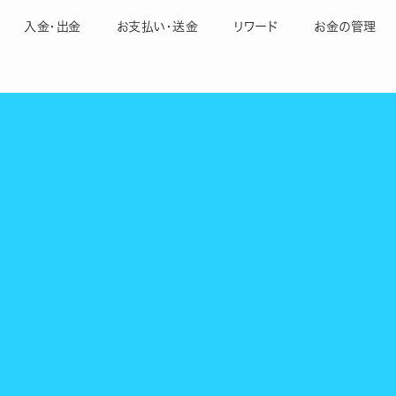
入金・出金
お支払い・送金
リワード
お金の管理