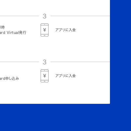
3
即時
アプリに入金
ard Virtual発行
3
アプリに入金
Card申し込み