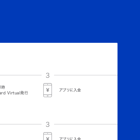
3
即時
アプリに入金
ard Virtual発行
3
アプリに入金