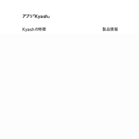
アプリ「Kyash」
Kyashの特徴
製品情報
誰でも、無料で、はじめられる
メンテナンス情報
Visaだから、いつものお店で使える
ヘルプ
複数人で共有できる口座を作れる
お金の管理をスマホひとつで
万が一のときも手元でロック/上限設定
登録
前払式支払手段(第三者型)発行者 関東財務局長 第00698号
P