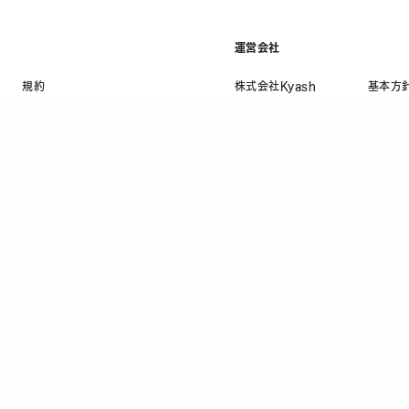
運営会社
規約
株式会社Kyash
基本方
利用規約等
会社概要
プライ
資金決済法に基づく表示
採用情報
情報セ
ニュース
反社会
コラム
顧客保
法人お問い合わせ
当社の
CI DSS 認定事業者
TRUSTe
資金移動業者 関東財務局長 第00082号