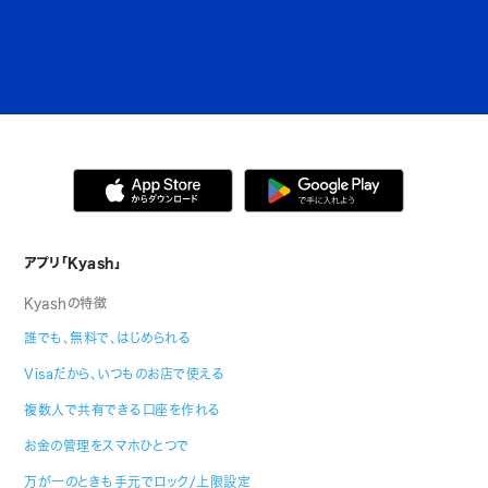
アプリ「Kyash」
Kyashの特徴
誰でも、無料で、はじめられる
Visaだから、いつものお店で使える
複数人で共有できる口座を作れる
お金の管理をスマホひとつで
万が一のときも手元でロック/上限設定