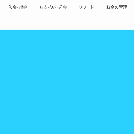
入金・出金
お支払い・送金
リワード
お金の管理