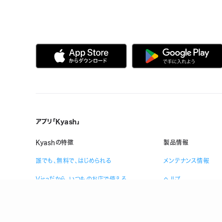
アプリ「Kyash」
Kyashの特徴
製品情報
誰でも、無料で、はじめられる
メンテナンス情報
Visaだから、いつものお店で使える
ヘルプ
複数人で共有できる口座を作れる
お金の管理をスマホひとつで