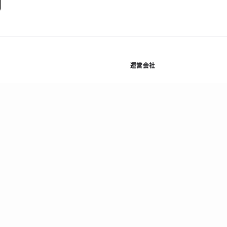
運営会社
規約
株式会社Kyash
基本方
利用規約等
会社概要
プライ
資金決済法に基づく表示
採用情報
情報セ
ニュース
反社会
コラム
顧客保
法人お問い合わせ
当社の