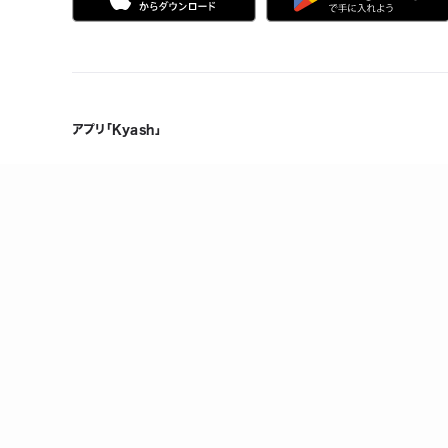
アプリ「Kyash」
Kyashの特徴
製品情報
誰でも、無料で、はじめられる
メンテナンス情報
Visaだから、いつものお店で使える
ヘルプ
複数人で共有できる口座を作れる
お金の管理をスマホひとつで
万が一のときも手元でロック/上限設定