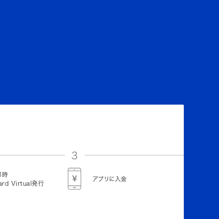
3
即時
アプリに入金
ard Virtual発行