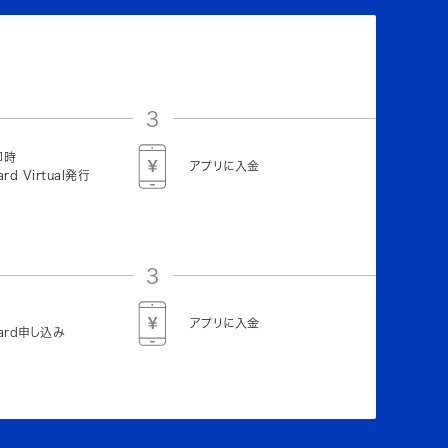
3
即時
アプリに入金
ard Virtual発行
3
アプリに入金
Card申し込み