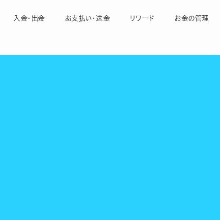
入金・出金
お支払い・送金
リワード
お金の管理