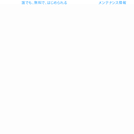
誰でも、無料で、はじめられる
メンテナンス情報
Visaだから、いつものお店で使える
ヘルプ
複数人で共有できる口座を作れる
お金の管理をスマホひとつで
万が一のときも手元でロック/上限設定
登録
前払式支払手段(第三者型)発行者 関東財務局長 第00698号
P
加盟団体