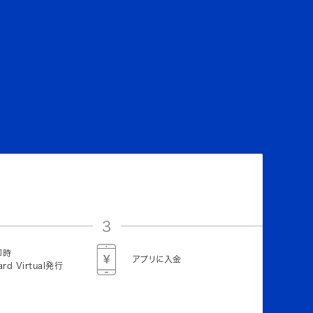
3
即時
アプリに入金
ard Virtual発行