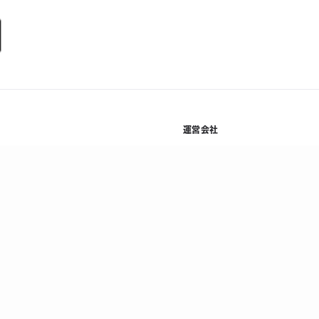
運営会社
規約
株式会社Kyash
基本方
利用規約等
会社概要
プライ
資金決済法に基づく表示
採用情報
情報セ
ニュース
反社会
コラム
顧客保
法人お問い合わせ
当社の