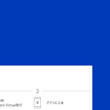
3
即時
アプリに入金
ard Virtual発行