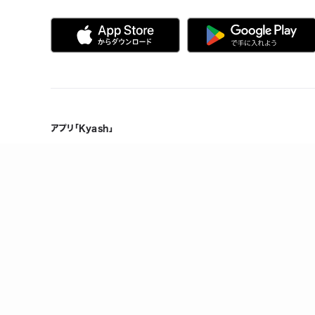
アプリ「Kyash」
Kyashの特徴
製品情報
誰でも、無料で、はじめられる
メンテナンス情報
Visaだから、いつものお店で使える
ヘルプ
複数人で共有できる口座を作れる
お金の管理をスマホひとつで
万が一のときも手元でロック/上限設定