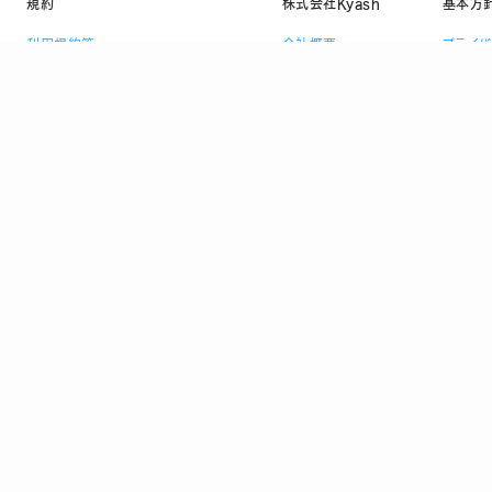
規約
株式会社Kyash
基本方
利用規約等
会社概要
プライ
資金決済法に基づく表示
採用情報
情報セ
ニュース
反社会
コラム
顧客保
法人お問い合わせ
当社の
CI DSS 認定事業者
TRUSTe
資金移動業者 関東財務局長 第00082号