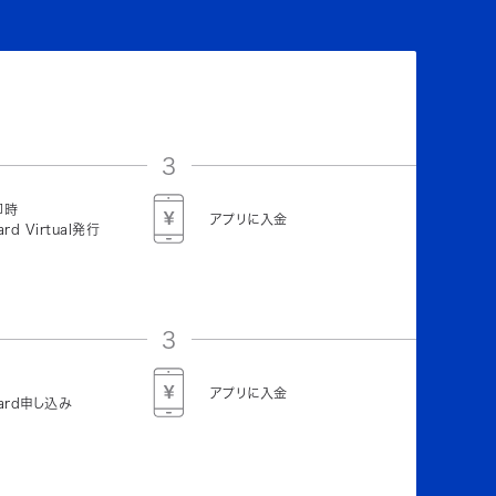
3
即時
アプリに入金
ard Virtual発行
3
アプリに入金
Card申し込み