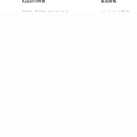
Kyashの特徴
製品情報
誰でも、無料で、はじめられる
メンテナンス情報
Visaだから、いつものお店で使える
ヘルプ
複数人で共有できる口座を作れる
お金の管理をスマホひとつで
万が一のときも手元でロック/上限設定
登録
前払式支払手段(第三者型)発行者 関東財務局長 第00698号
P