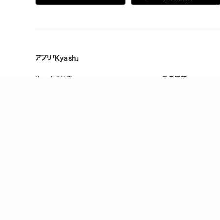
アプリ「Kyash」
Kyashの特徴
製品情報
誰でも、無料で、はじめられる
メンテナンス情報
Visaだから、いつものお店で使える
ヘルプ
複数人で共有できる口座を作れる
お金の管理をスマホひとつで
万が一のときも手元でロック/上限設定