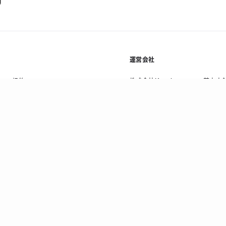
運営会社
規約
株式会社Kyash
基本方
利用規約等
会社概要
プライ
資金決済法に基づく表示
採用情報
情報セ
ニュース
反社会
コラム
顧客保
法人お問い合わせ
当社の