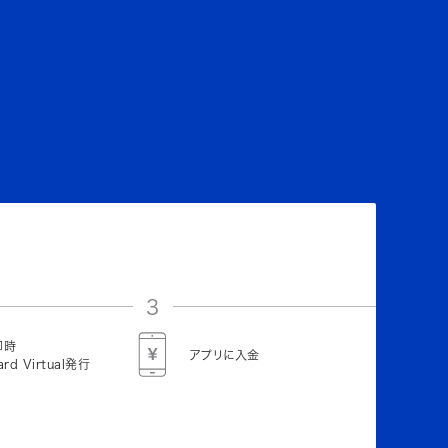
3
即時
アプリに入金
ard Virtual発行