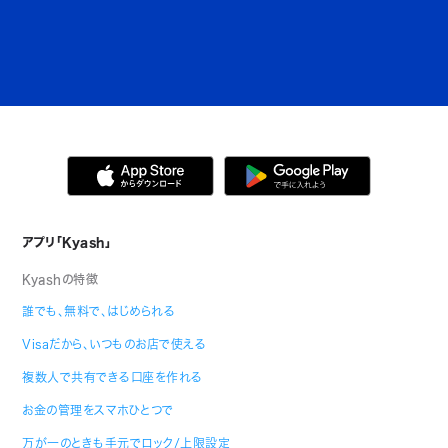
アプリ「Kyash」
Kyashの特徴
誰でも、無料で、はじめられる
Visaだから、いつものお店で使える
複数人で共有できる口座を作れる
お金の管理をスマホひとつで
万が一のときも手元でロック/上限設定