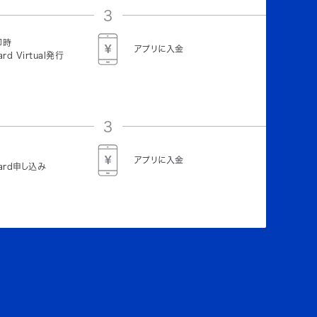
3
即時
アプリに入金
ard Virtual発行
3
アプリに入金
Card申し込み