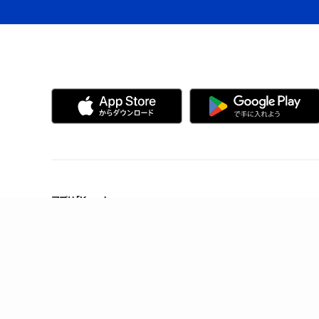
アプリ「Kyash」
Kyashの特徴
製品情報
誰でも、無料で、はじめられる
メンテナンス情報
Visaだから、いつものお店で使える
ヘルプ
複数人で共有できる口座を作れる