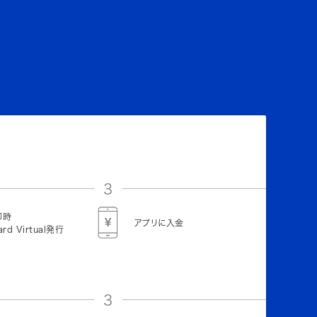
3
即時
アプリに入金
ard Virtual発行
3