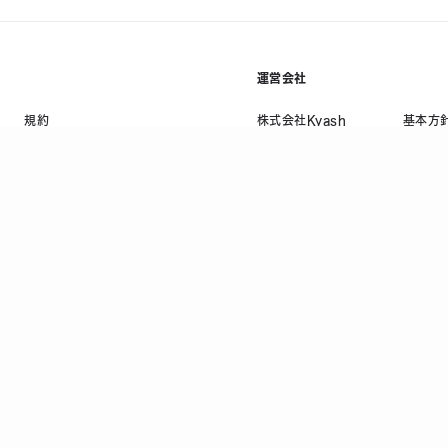
運営会社
規約
株式会社Kyash
基本方
利用規約等
会社概要
プライ
資金決済法に基づく表示
採用情報
情報セ
ニュース
反社会
コラム
顧客保
法人お問い合わせ
当社の