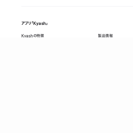
アプリ「Kyash」
Kyashの特徴
製品情報
誰でも、無料で、はじめられる
メンテナンス情報
Visaだから、いつものお店で使える
ヘルプ
複数人で共有できる口座を作れる
お金の管理をスマホひとつで
万が一のときも手元でロック/上限設定
登録