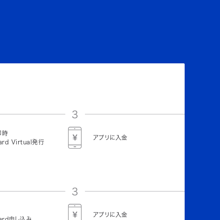
3
即時
アプリに入金
ard Virtual発行
3
アプリに入金
Card申し込み