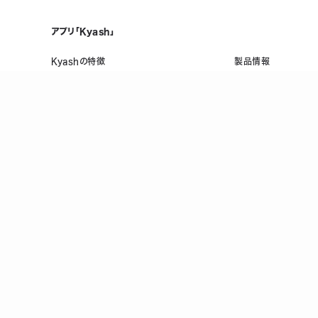
アプリ「Kyash」
Kyashの特徴
製品情報
誰でも、無料で、はじめられる
メンテナンス情報
Visaだから、いつものお店で使える
ヘルプ
複数人で共有できる口座を作れる
お金の管理をスマホひとつで
万が一のときも手元でロック/上限設定
登録
前払式支払手段(第三者型)発行者 関東財務局長 第00698号
P