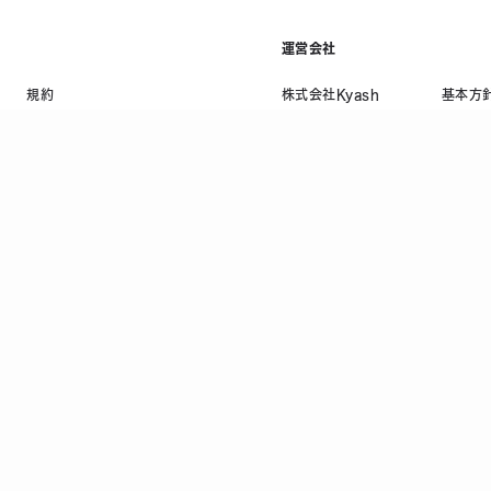
運営会社
規約
株式会社Kyash
基本方
利用規約等
会社概要
プライ
資金決済法に基づく表示
採用情報
情報セ
ニュース
反社会
コラム
顧客保
法人お問い合わせ
当社の
CI DSS 認定事業者
TRUSTe
資金移動業者 関東財務局長 第00082号