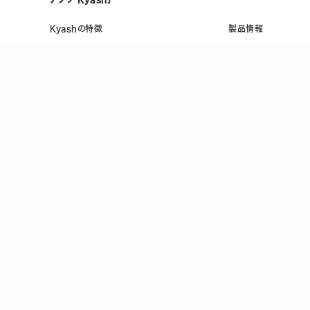
Kyashの特徴
製品情報
誰でも、無料で、はじめられる
メンテナンス情報
Visaだから、いつものお店で使える
ヘルプ
複数人で共有できる口座を作れる
お金の管理をスマホひとつで
万が一のときも手元でロック/上限設定
登録
前払式支払手段(第三者型)発行者 関東財務局長 第00698号
P