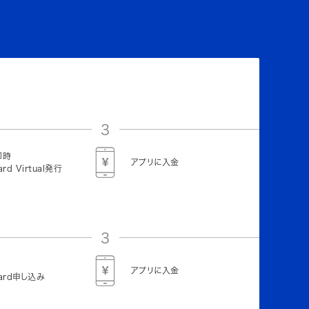
3
即時
アプリに入金
ard Virtual発行
3
アプリに入金
Card申し込み