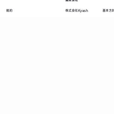
規約
株式会社Kyash
基本方
利用規約等
会社概要
プライ
資金決済法に基づく表示
採用情報
情報セ
ニュース
反社会
コラム
顧客保
法人お問い合わせ
当社の
CI DSS 認定事業者
TRUSTe
資金移動業者 関東財務局長 第00082号