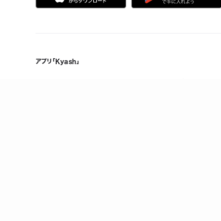
アプリ「Kyash」
Kyashの特徴
製品情報
誰でも、無料で、はじめられる
メンテナンス情報
Visaだから、いつものお店で使える
ヘルプ
複数人で共有できる口座を作れる
お金の管理をスマホひとつで
万が一のときも手元でロック/上限設定