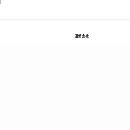
運営会社
規約
株式会社Kyash
基本方
利用規約等
会社概要
プライ
資金決済法に基づく表示
採用情報
情報セ
ニュース
反社会
コラム
顧客保
法人お問い合わせ
当社の