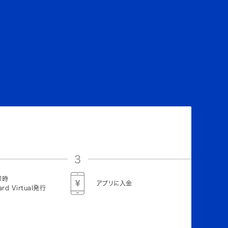
3
即時
アプリに入金
ard Virtual発行