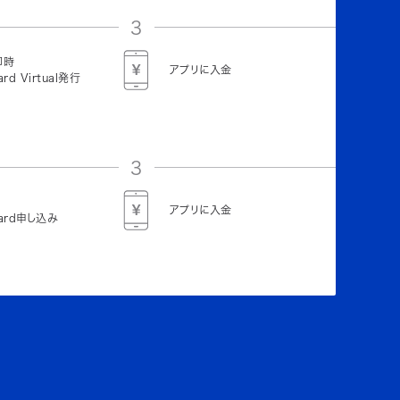
3
即時
アプリに入金
ard Virtual発行
3
アプリに入金
Card申し込み