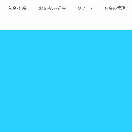
入金・出金
お支払い・送金
リワード
お金の管理