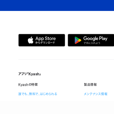
アプリ「Kyash」
Kyashの特徴
製品情報
誰でも、無料で、はじめられる
メンテナンス情報
Visaだから、いつものお店で使える
ヘルプ
複数人で共有できる口座を作れる