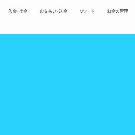
入金・出金
お支払い・送金
リワード
お金の管理