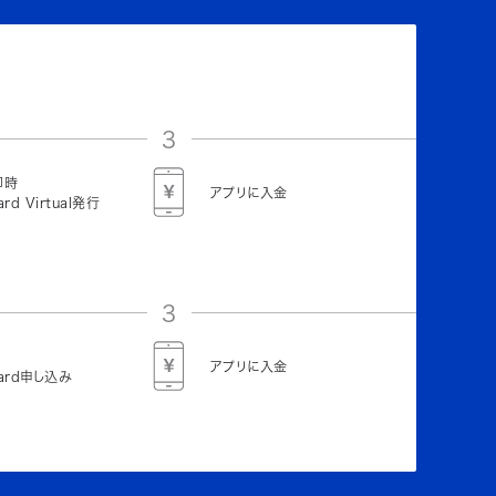
3
即時
アプリに入金
ard Virtual発行
3
アプリに入金
Card申し込み