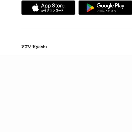
アプリ「Kyash」
Kyashの特徴
製品情報
誰でも、無料で、はじめられる
メンテナンス情報
Visaだから、いつものお店で使える
ヘルプ
複数人で共有できる口座を作れる
お金の管理をスマホひとつで
万が一のときも手元でロック/上限設定