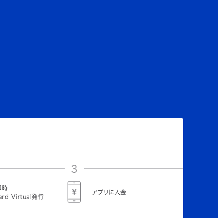
3
即時
アプリに入金
ard Virtual発行