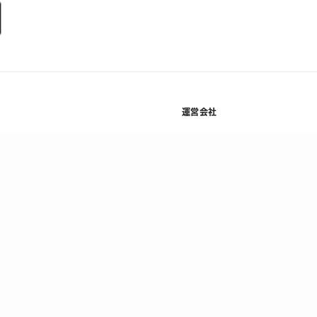
運営会社
規約
株式会社Kyash
基本方
利用規約等
会社概要
プライ
資金決済法に基づく表示
採用情報
情報セ
ニュース
反社会
コラム
顧客保
法人お問い合わせ
当社の