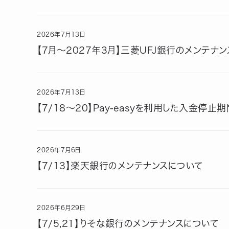
2026
年
7
月
13
日
【7月～2027年3月】三菱UFJ銀行のメンテナ
2026
年
7
月
13
日
【7/18～20】Pay-easyを利用した入金停止
2026
年
7
月
6
日
【7/13】楽天銀行のメンテナンスについて
2026
年
6
月
29
日
【7/5,21】りそな銀行のメンテナンスについて