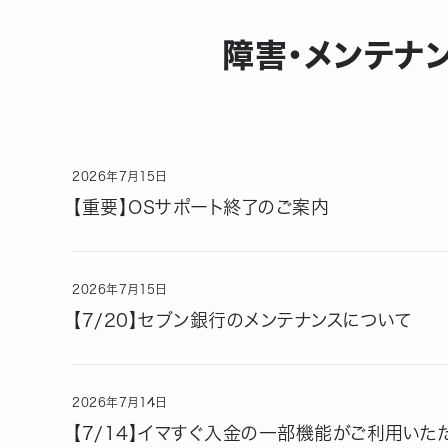
障害・メンテナ
2026
年
7
月
15
日
【重要】OSサポート終了のご案内
2026
年
7
月
15
日
【7/20】セブン銀行のメンテナンスについて
2026
年
7
月
14
日
【7/14】イマすぐ入金の一部機能がご利用いた