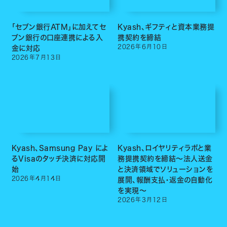
「セブン銀行ATM」に加えてセ
Kyash、ギフティと資本業務提
ブン銀行の口座連携による入
携契約を締結
2026
年
6
月
10
日
金に対応
2026
年
7
月
13
日
Kyash、Samsung Pay によ
Kyash、ロイヤリティラボと業
るVisaのタッチ決済に対応開
務提携契約を締結〜法人送金
始
と決済領域でソリューションを
2026
年
4
月
14
日
展開、報酬支払・返金の自動化
を実現〜
2026
年
3
月
12
日