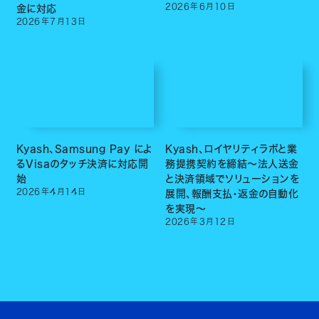
2026
年
6
月
10
日
金に対応
2026
年
7
月
13
日
Kyash、Samsung Pay によ
Kyash、ロイヤリティラボと業
るVisaのタッチ決済に対応開
務提携契約を締結〜法人送金
始
と決済領域でソリューションを
2026
年
4
月
14
日
展開、報酬支払・返金の自動化
を実現〜
2026
年
3
月
12
日